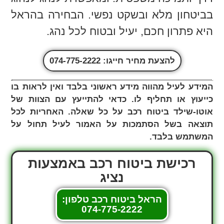
בביטחון מלא ובשקט נפשי. הבחירה בהראל
היא פתרון חכם, יעיל ובטוח לכל נהג.
להצעת מחיר חייגו: 074-775-2222
המידע לעיל מהווה מידע ראשוני בלבד ואין לראות בו
כייעוץ או תחליף לו. כדאי להתייעץ עם הצוות של
אוטו-שילד ביטוח רכב על כל שאלה. האחריות לכל
תוצאה בשל הסתמכות על האמור לעיל תחול על
המשתמש בלבד.
רכישת ביטוח רכב באמצעות
נציג
הראל ביטוח רכב טלפון:
074-775-2222